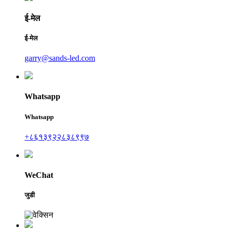
ई-मेल
ई-मेल
garry@sands-led.com
Whatsapp
Whatsapp
+८६१३९२२८३८९९७
WeChat
जुडी