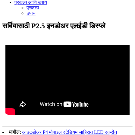
प्रकल्प आणि उपाय
प्रकल्प
उपाय
सर्बियासाठी P2.5 इनडोअर एलईडी डिस्प्ले
मागील:
आउटडोअर P4 मोबाइल स्टेडियम जाहिरात LED स्क्रीन