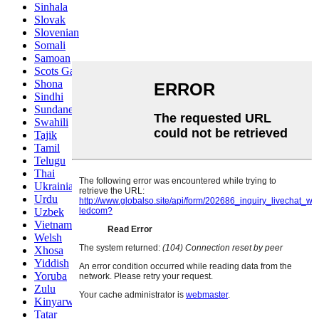
Sinhala
Slovak
Slovenian
Somali
Samoan
Scots Gaelic
Shona
Sindhi
Sundanese
Swahili
Tajik
Tamil
Telugu
Thai
Ukrainian
Urdu
Uzbek
Vietnamese
Welsh
Xhosa
Yiddish
Yoruba
Zulu
Kinyarwanda
Tatar